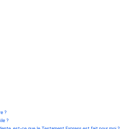
re ?
le ?
dente, est-ce que le Testament Express est fait pour moi ?