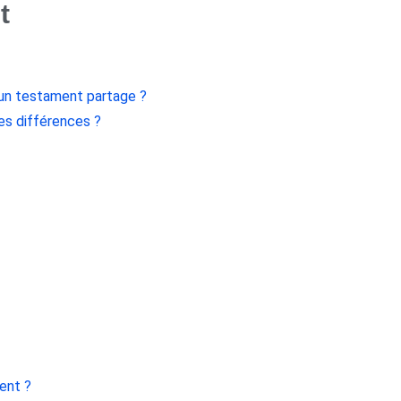
t
 un testament partage ?
es différences ?
ent ?