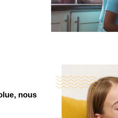
s ma
Je souhaite ava
un héritier.
édagogique
Testamento me proposera de rédige
testament pour que mon proche soit 
e les
Commencer
olue, nous