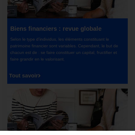
Biens financiers : revue globale
Selon le type d’individus, les éléments constituant le
patrimoine financier sont variables. Cependant, le but de
chacun est de : se faire constituer un capital, fructifier et
faire grandir en le valorisant.
Tout savoir