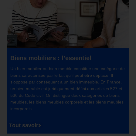
Biens mobiliers : l’essentiel
Un bien mobilier ou bien meuble constitue une catégorie de
biens caractérisée par le fait qu’il peut être déplacé. Il
s’oppose par conséquent à un bien immeuble. En France,
un bien meuble est juridiquement défini aux articles 527 et
536 du Code civil. On distingue deux catégories de biens
meubles, les biens meubles corporels et les biens meubles
incorporels.
Tout savoir