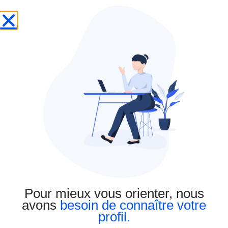
Déshérence
La déshérence est la situation juridique dans laquelle une
succession ne comporte pas d’héritier (c’est-à-dire ni
parents susceptibles d’hériter, ni conjoint, ni légataire
universel) ou que l’ensemble des héritiers ont renoncé à
celle-ci.
Tout savoir
Pour mieux vous orienter, nous
avons
besoin de connaître votre
profil.