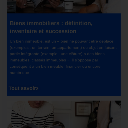
Biens immobiliers : définition,
inventaire et succession
Un bien immeuble, est un « bien ne pouvant être déplacé
(exemples : un terrain, un appartement) ou objet en faisant
partie intégrante (exemple : une clôture) a des biens
immeubles, classés immeubles ». Il s’oppose par
conséquent à un bien meuble, financier ou encore
numérique.
Tout savoir