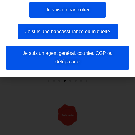
Ces partenaires utilisent
déjà
Je suis un particulier
nos solutions
Je suis une bancassurance ou mutuelle
Je suis un agent général, courtier, CGP ou
délégataire