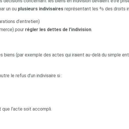
es décisions concernant les biens en indivision devaient être pris
par un ou
plusieurs indivisaires
représentant les ⅔ des droits ind
arations d’entretien)
mmerce) pour
régler les dettes de l’indivision
.
es biens (par exemple des actes qui iraient au-delà du simple e
tre le refus d’un indivisaire si :
 que l’acte soit accompli.