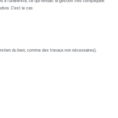
es à l’unanimité, ce qui rendait la gestion très compliquée.
ivis. C’est le cas :
ntretien du bien, comme des travaux non nécessaires);