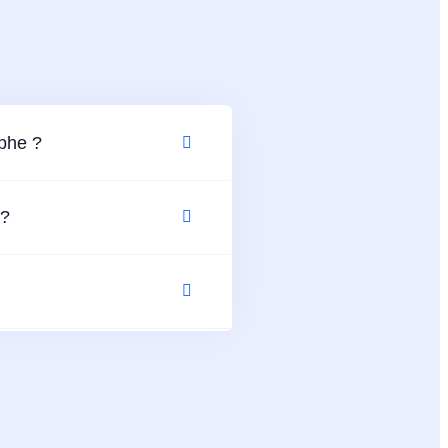
aphe ?
 ?